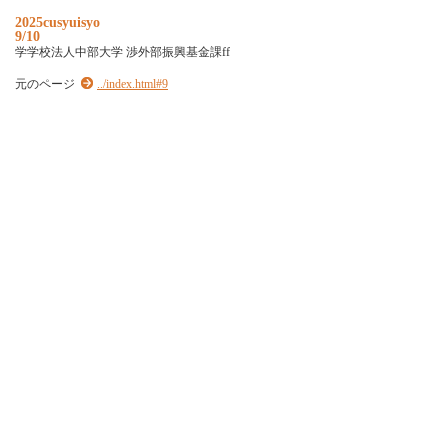
2025cusyuisyo
9/10
学学校法人中部大学 渉外部振興基金課ff
元のページ
../index.html#9